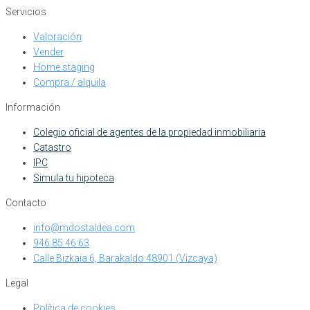
Servicios
Valoración
Vender
Home staging
Compra / alquila
Información
Colegio oficial de agentes de la propiedad inmobiliaria
Catastro
IPC
Simula tu hipoteca
Contacto
info@mdostaldea.com
946 85 46 63
Calle Bizkaia 6, Barakaldo 48901 (Vizcaya)
Legal
Política de cookies